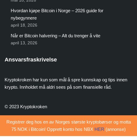
mai 18, 2026
Hvordan kjøpe Bitcoin i Norge – 2026 guide for
nybegynnere
april 18, 2026
Når er Bitcoin halvering – Alt du trenger å vite
april 13, 2026
Ansvarsfraskrivelse
Kryptokroken har kun som mål å spre kunnskap og tips innen
krypto. Innholdet må aldri sees på som finansielle råd.
© 2023 Kryptokroken
Registrer deg hos en av Norges største kryptobørser og motta
75 NOK i Bitcoin! Opprett konto hos NBX
HER
(annonse)
Neve
| Drevet av
WordPress