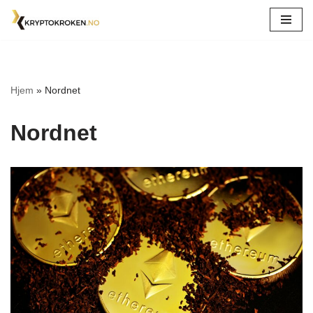
Hopp
til
innholdet
Hjem
»
Nordnet
Nordnet