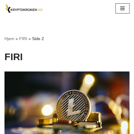
Hopp
til
innholdet
Hjem
»
FIRI
»
Side 2
FIRI