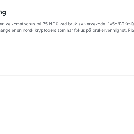
ng
r en velkomstbonus på 75 NOK ved bruk av vervekode. 1v5qfBTKmQ
nge er en norsk kryptobørs som har fokus på brukervennlighet. Pla